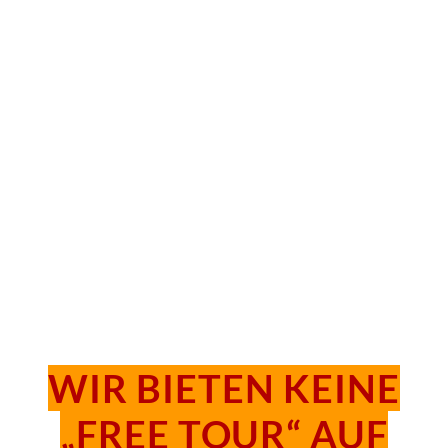
BOOK ENGLISH TOURS
RESERVA EN ESPAÑOL
WIR BIETEN KEINE
„FREE TOUR“ AUF