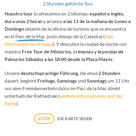
2 Stunden geführte Tour
Nuestro tour
lo ofrecemos en 2 idiomas:
español e inglés,
dura unas 2 horas
y arranca
a las 11 de la mañana de Lunes a
Domingo
delante de la oficina de turismo que se encuentra
en el
Parc de la Mar
, justo debajo de la Catedral (
más
información en el mapa
). Y descubre la ciudad de noche con
nuestro
Free Tour de Misterios, crímenes y leyendas de
Palma los Sábados
a las 18:00 desde la Plaza Mayor.
Unsere
deutschsprachige Führung
, die etwa
2 Stunden
dauert, beginnt
Freitags
,
Samstags
und
Sonntags
um 11 Uhr
vor dem Fremdenverkehrsbüro im Parc de la Mar, direkt
unterhalb der Kathedrale (
weitere Informationen auf der
Karte
).
STOPS
DIE KARTE SEHEN