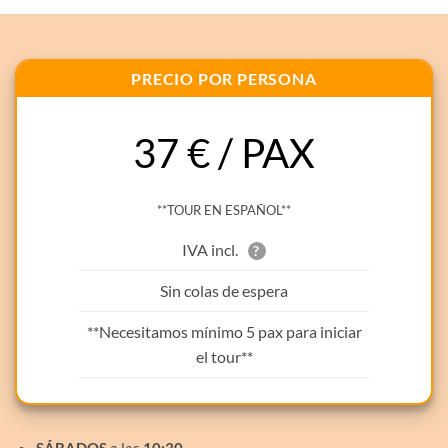
PRECIO POR PERSONA
37 € / PAX
**TOUR EN ESPAÑOL**
IVA incl.
?
Sin colas de espera
**Necesitamos mínimo 5 pax para iniciar
el tour**
SÁBADOS
a las
10:30
.