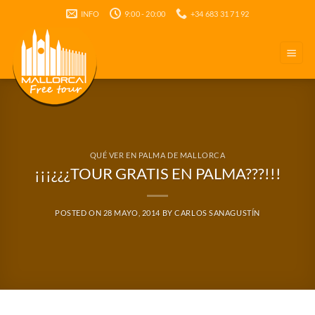
Saltar
INFO
9:00 - 20:00
+34 683 31 71 92
al
contenido
QUÉ VER EN PALMA DE MALLORCA
¡¡¡¿¿¿TOUR GRATIS EN PALMA???!!!
POSTED ON
28 MAYO, 2014
BY
CARLOS SANAGUSTÍN