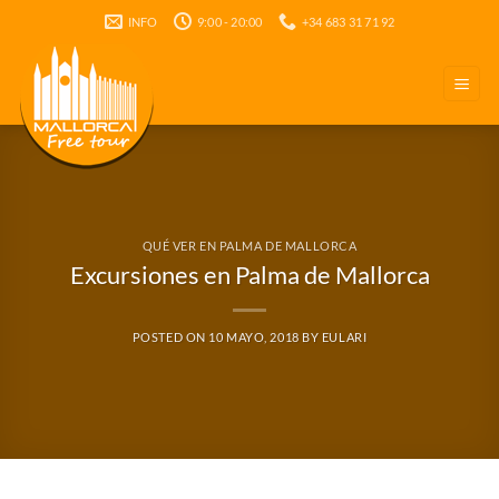
Saltar
INFO
9:00 - 20:00
+34 683 31 71 92
al
contenido
QUÉ VER EN PALMA DE MALLORCA
Excursiones en Palma de Mallorca
POSTED ON
10 MAYO, 2018
BY
EULARI