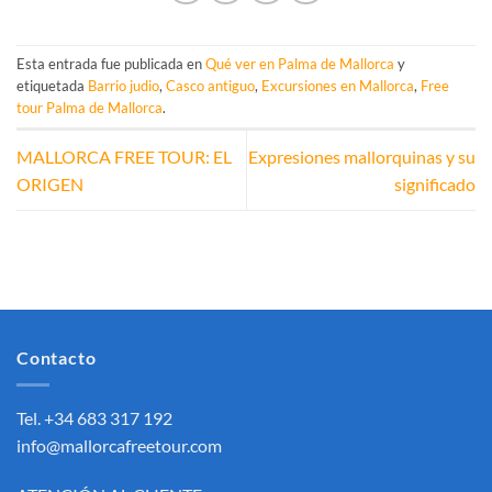
Esta entrada fue publicada en
Qué ver en Palma de Mallorca
y
etiquetada
Barrio judio
,
Casco antiguo
,
Excursiones en Mallorca
,
Free
tour Palma de Mallorca
.
MALLORCA FREE TOUR: EL
Expresiones mallorquinas y su
ORIGEN
significado
Contacto
Tel. +34 683 317 192
info@mallorcafreetour.com