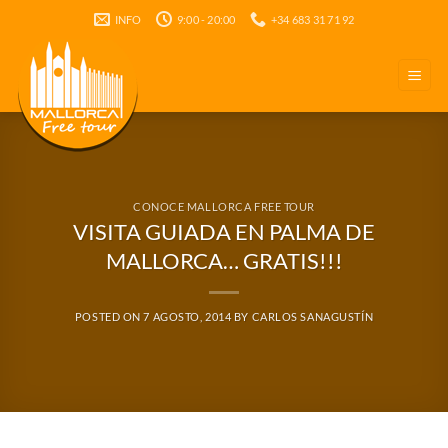
Saltar
INFO
9:00 - 20:00
+34 683 31 71 92
al
contenido
CONOCE MALLORCA FREE TOUR
VISITA GUIADA EN PALMA DE
MALLORCA… GRATIS!!!
POSTED ON
7 AGOSTO, 2014
BY
CARLOS SANAGUSTÍN